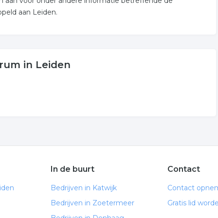
m aan voor onder andere informatie betreffende de
ppeld aan Leiden.
rum in Leiden
In de buurt
Contact
iden
Bedrijven in Katwijk
Contact opne
Bedrijven in Zoetermeer
Gratis lid word