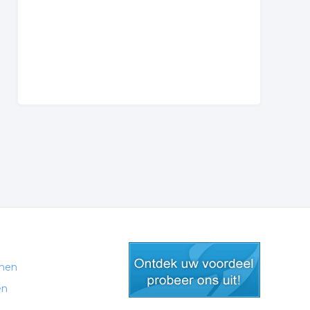
men
en
gratis lid worden