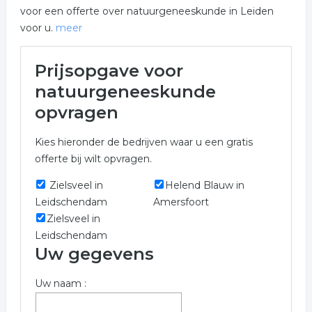
voor een offerte over natuurgeneeskunde in Leiden
voor u.
meer
Meer over
Prijsopgave voor
natuurgeneeskunde in Leiden
natuurgeneeskunde
Het overzicht toont alle natuurgeneeskunde en hieraan
opvragen
gerelateerde bedrijven in de regio Leiden om een prijs
bij op te vragen.
Kies hieronder de bedrijven waar u een gratis
offerte bij wilt opvragen.
Onderstaande bedrijven zijn gerelateerd aan
natuurgeneeskunde in de plaats Leiden. Gebruik het
Zielsveel in
Helend Blauw in
offerte formulier om meer informatie op te vragen over
Leidschendam
Amersfoort
natuurgeneeskunde in Leiden.
Zielsveel in
Leidschendam
Trefwoorden:
Uw gegevens
acupunctuur
spiritualiteit
reiki
Uw naam :
meditatie
spiritueel
paranormaal