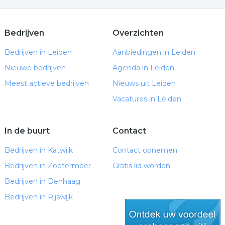
Afzuigkap gat boren — ACTIE €180 | Compleet
pakket €350/€400 all-in
Geef je interieur een luxe upgrade: De magie van
Bedrijven
Overzichten
glasschilderijen
Bedrijven in Leiden
Aanbiedingen in Leiden
Kunststof eetkamerstoelen: stijlvol, praktisch en
Nieuwe bedrijven
tijdloos
Agenda in Leiden
Weetje #4: Keizer Kangxi en de bijzondere
Meest actieve bedrijven
Nieuws uit Leiden
geschiedenis van Haarlemmerolie
Vacatures in Leiden
Verlichting bij overgangsklachten
Nieuw: Betaalbare Edelstalen Ashangers met
Slangencollier
In de buurt
Contact
Nieuw in het assortiment: 6 nieuwe Cernit
Bedrijven in Katwijk
Contact opnemen
Translucent kleuren
Nieuw in het assortiment: 6 nieuwe Cernit
Bedrijven in Zoetermeer
Gratis lid worden
Translucent kleuren
Bedrijven in Denhaag
Ik heb de energie gevolgd: Praktijk Reiju Tai gaat
Bedrijven in Rijswijk
ambulant!
Robuuste picknicktafels op maat voor jarenlang
buitenplezier