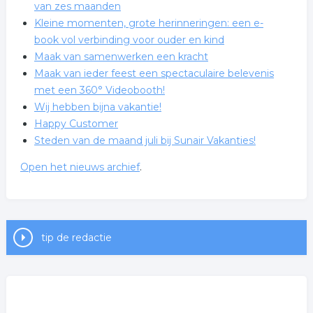
van zes maanden
Kleine momenten, grote herinneringen: een e-
book vol verbinding voor ouder en kind
Maak van samenwerken een kracht
Maak van ieder feest een spectaculaire belevenis
met een 360° Videobooth!
Wij hebben bijna vakantie!
Happy Customer
Steden van de maand juli bij Sunair Vakanties!
Open het nieuws archief
.
Diploma gehaald, .....wat nu?
Geef jouw creativiteit kleur met de nieuwe
DARWI MARBEL Markers
tip de redactie
Nieuwe DARWI MARBEL Markers voor retail,
kunstenaars en creatieve ateliers
Voel je weer meer in balans met CBD + CBG olie
Doorbreek je patronen – Drie online avonden voor